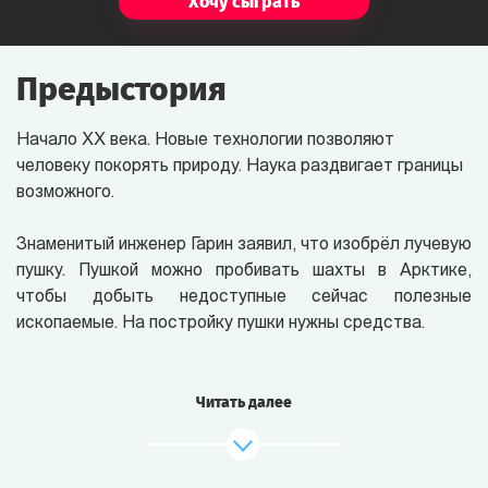
Хочу сыграть
Предыстория
Начало ХХ века. Новые технологии позволяют
человеку покорять природу. Наука раздвигает границы
возможного.
Знаменитый инженер Гарин заявил, что изобрёл лучевую
пушку. Пушкой можно пробивать шахты в Арктике,
чтобы добыть недоступные сейчас полезные
ископаемые. На постройку пушки нужны средства.
Чтобы достать деньги, Гарин устроил рейс дирижабля
нового типа — работающего с помощью электричества.
Читать далее
Управляет дирижаблем сам инженер Гарин. На борт
он пригласил прессу, а билеты пустил в свободную
продажу. Оружие брать запрещено. Маршрут