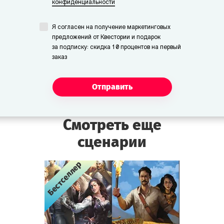
конфиденциальности
Я согласен на получение маркетинговых
предложений от Квестории и подарок
за подписку: скидка 10 процентов на первый
заказ
Отправить
Смотреть еще
сценарии
Бестселлер
Бестселлер
Бестселлер
Бестселлер