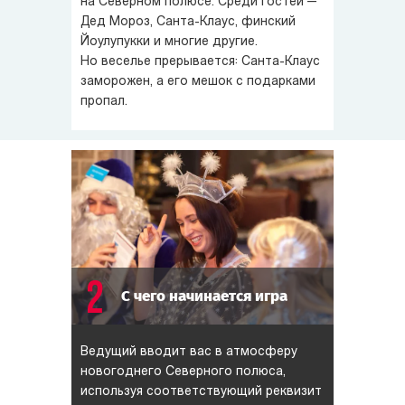
на Северном полюсе. Среди гостей —
Дед Мороз,
Санта-Клаус
, финский
Йоулупукки и многие другие.
Но веселье прерывается:
Санта-Клаус
заморожен, а его мешок с подарками
пропал.
2
С чего начинается игра
Ведущий вводит вас в атмосферу
новогоднего Северного полюса,
используя соответствующий реквизит