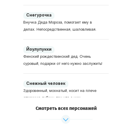
Снегурочка
Внучка Деда Мороза, помогает ему в
делах. Непосредственная, шаловливая.
Йоулупукки
Финский рождественский дед. Очень
суровый, подарки от него нужно заслужить!
Снежный человек
Здоровенный, мохнатый, носит на плече
огромную дубину, так что с ним
предпочитают не ссориться. Родом из
Смотреть всех персонажей
Америки.