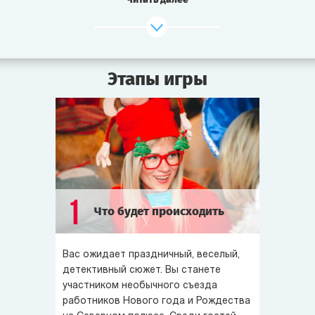
Полиция собрала участников съезда в холле
гостиницы. Все вещи остались в номерах.
Разморозить Санта-Клауса может только тот, кто его
Этапы игры
заморозил. Надо найти виновного!
1
Что будет происходить
Вас ожидает праздничный, веселый,
детективный сюжет. Вы станете
участником необычного съезда
работников Нового года и Рождества