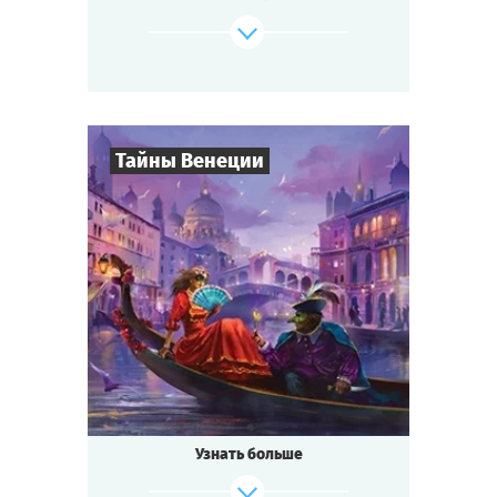
изобретение удивительного лекарства от
всех
болезней — не слишком ли много событий
для маленького городка?
Будь готов к приключениям, если ты...
Тайны Венеции
где-то на Диком Западе!
Cыграть
Смотреть сценарий
8
-
19
Игроков
2-3
ч.
Время игры
Интриги
Тематика
Квестория
Тип квеста
Кто не слышал о знаменитом
Венецианском бале?
Ночь расцвечена фейерверками, играют
Узнать больше
лучшие
музыканты, красивейшие женщины