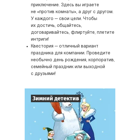
приключение. Здесь вы играете
не «против комнаты», а друг с другом.
У каждого — свои цели. Чтобы
их достичь, общайтесь,
договаривайтесь, флиртуйте, плетите
интриги!
Квестория — отличный вариант
праздника для компании. Проведите
необычно день рождения, корпоратив,
семейный праздник или выходной
с друзьями!
Зимний детектив
7
-
10
Игроков
1-2
ч.
Время игры